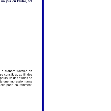
un jour ou l’autre, ont
a d’abord travaillé en
 constituer, au fi l des
a poursuivi des études de
ente une impressionnante
u’elle parle couramment,