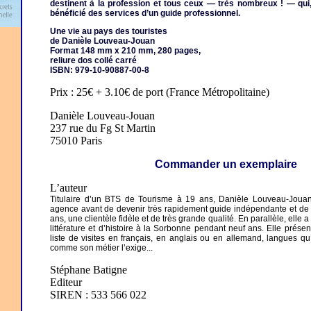
destinent à la profession et tous ceux — très nombreux ! — qui, 
bénéficié des services d’un guide professionnel.
Une vie au pays des touristes
de Danièle Louveau-Jouan
Format 148 mm x 210 mm, 280 pages,
reliure dos collé carré
ISBN: 979-10-90887-00-8
Prix : 25€ + 3.10€ de port (France Métropolitaine)
Danièle Louveau-Jouan
237 rue du Fg St Martin
75010 Paris
Commander un exemplaire
L’auteur
Titulaire d’un BTS de Tourisme à 19 ans, Danièle Louveau-Jouan 
agence avant de devenir très rapidement guide indépendante et de se
ans, une clientèle fidèle et de très grande qualité. En parallèle, elle 
littérature et d’histoire à la Sorbonne pendant neuf ans. Elle prés
liste de visites en français, en anglais ou en allemand, langues q
comme son métier l’exige...
Stéphane Batigne
Editeur
SIREN : 533 566 022