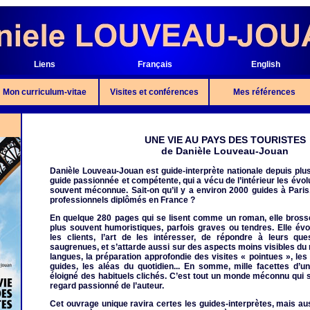
Liens
Français
English
Mon curriculum-vitae
Visites et conférences
Mes références
UNE VIE AU PAYS DES TOURISTES
de Danièle Louveau-Jouan
Danièle Louveau-Jouan est guide-interprète nationale depuis plu
guide passionnée et compétente, qui a vécu de l’intérieur les évol
souvent méconnue. Sait-on qu’il y a environ 2000 guides à Paris
professionnels diplômés en France ?
En quelque 280 pages qui se lisent comme un roman, elle brosse 
plus souvent humoristiques, parfois graves ou tendres. Elle évo
les clients, l’art de les intéresser, de répondre à leurs que
saugrenues, et s’attarde aussi sur des aspects moins visibles du m
langues, la préparation approfondie des visites « pointues », les
guides, les aléas du quotidien... En somme, mille facettes d’un
éloigné des habituels clichés. C’est tout un monde méconnu qui s
regard passionné de l’auteur.
Cet ouvrage unique ravira certes les guides-interprètes, mais aus